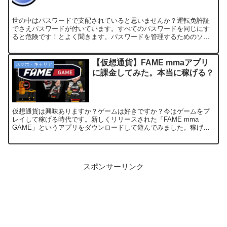
世の中はパスワードで支配されていると思いませんか？運転免許証
でさえパスワードが付いています。すべてのパスワードを同じにす
ると危険です！とよく聞きます。パスワードを管理するためのソフ
トはたくさんあって便利ですが、どれを選べばよいかよくわかりま
せん。ということで（?）KeePassという便利なパスワード管理ソフ
トを紹介していきます！
【仮想通貨】FAME mmaアプリ
スマホ・キャリア
に課金してみた。本当に稼げる？
仮想通貨は興味ありますか？ゲームは好きですか？今はゲームをプ
レイして稼げる時代です。新しくリリースされた「FAME mma
GAME」というアプリをダウンロードして遊んでみました。稼げま
すが現実はそんなに甘くない…
スポンサーリンク