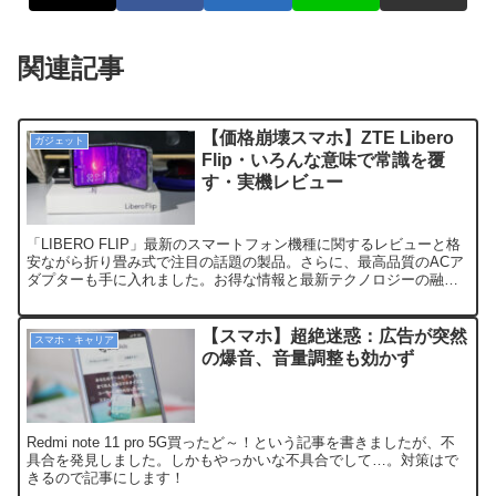
関連記事
【価格崩壊スマホ】ZTE Libero
ガジェット
Flip・いろんな意味で常識を覆
す・実機レビュー
「LIBERO FLIP」最新のスマートフォン機種に関するレビューと格
安ながら折り畳み式で注目の話題の製品。さらに、最高品質のACア
ダプターも手に入れました。お得な情報と最新テクノロジーの融合
をお楽しみください！
【スマホ】超絶迷惑：広告が突然
スマホ・キャリア
の爆音、音量調整も効かず
Redmi note 11 pro 5G買ったど～！という記事を書きましたが、不
具合を発見しました。しかもやっかいな不具合でして…。対策はで
きるので記事にします！