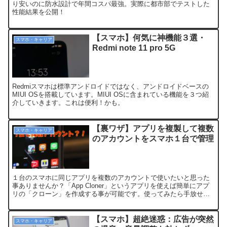
り安いのに防水設計で年間コスパ最強。実際に都市部でテストした
性能結果を公開！
【スマホ】何気に神機能３選・
スマホ・キャリア
Redmi note 11 pro 5G
Redmiスマホは標準アンドロイドではなく、アンドロイドベースの
MIUI OSを搭載しています。MIUI OSに含まれている機能を３つ紹
介していきます。これは便利！かも。
【裏ワザ】アプリを複製して複数
スマホ・キャリア
のアカウントをスマホ１台で管理
１台のスマホに同じアプリを複数のアカウントで使いたいと思った
事ありませんか？「App Cloner」というアプリを使えば簡単にアプ
リの「クローン」を作成する事が可能です。使ってみたら手放せな
くなる！ので基本操作を紹介させてもらいます。
【スマホ】超絶迷惑：広告が突然
スマホ・キャリア