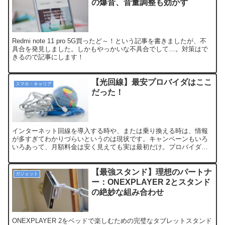
の爆音、音量調整も効かず
Redmi note 11 pro 5G買ったど～！という記事を書きましたが、不
具合を発見しました。しかもやっかいな不具合でして…。対策はで
きるので記事にします！
【光回線】最安プロバイダはここ
スマホ・キャリア
だった！
インターネット回線を導入する時や、または乗り換える時は、情報
が多すぎてわかりづらいというのは現状です。キャンペーンもいろ
いろあって、月額料金は安く見えても実は最初だけ。プロバイダを
長く安く使いたい！と思っても理想のプロバイダに出会えるのはな
かなか難しい。IIJmio光を契約してSIMオプションと組み合わせれば
最安光回線になる？実際に申し込んでみた。
【最強スタンド】理想のパートナ
ガジェット
ー：ONEXPLAYER 2とスタンド
の絶妙な組み合わせ
ONEXPLAYER 2をベッドで楽しむための完璧なタブレットスタンド