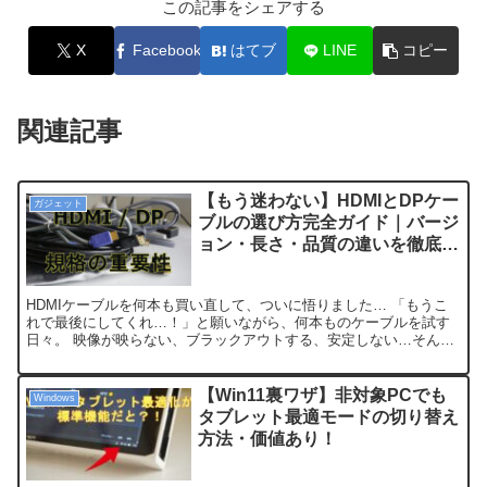
この記事をシェアする
X
Facebook
はてブ
LINE
コピー
関連記事
【もう迷わない】HDMIとDPケー
ガジェット
ブルの選び方完全ガイド｜バージ
ョン・長さ・品質の違いを徹底検
証！
HDMIケーブルを何本も買い直して、ついに悟りました… 「もうこ
れで最後にしてくれ…！」と願いながら、何本ものケーブルを試す
日々。 映像が映らない、ブラックアウトする、安定しない…そんな
経験、ありませんか？ もうHDMIケーブル選びで迷いた...
【Win11裏ワザ】非対象PCでも
Windows
タブレット最適モードの切り替え
方法・価値あり！