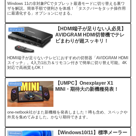
Windows 11の非対象PCでタブレット最適モードに切り替える裏ワ
ザを解説。簡単手順で便利さを体感！「タスクバーをタッチ操作用
に最適化する」オプションにせまる。
【HDMI端子が足りない人必見】
ガジェット
AVIDGRAM HDMI切替機でテレ
ビまわりが超スッキリ！
HDMI端子が足りないテレビにおすすめの切替器「AVIDGRAM HDMI
スイッチ」。4入力1出力＆リモコン付きで簡単に切り替え可能。4K
対応で高画質もOK！
【UMPC】Onexplayer X1
Windows
MINI・期待大の新機種発表！
one-netbook社がまた新機種を発表しました！噂も含め、スペックや
外見を集めてみました。かなり期待できます。
【Windows10/11】標準メーラー
Windows